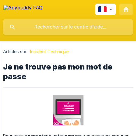
Articles sur :
Incident Technique
Je ne trouve pas mon mot de
passe
Pour vous
connecter
à votre
compte
, vous pouvez appuyer